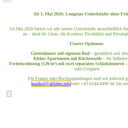
Ab 1. Mai 2026: Longstay-Unterkünfte ohne Fr
Ab Mai 2026 bieten wir alle unsere Unterkünfte ausschließlich für
an – ideal für Gäste, die Komfort, Flexibilität und Privats
Unsere Optionen:
Gästezimmer mit eigenem Bad
– gemütlich und oh
Kleine Apartments mit Küchenzeile
– für Selbstve
Ferienwohnung (120 m²) mit zwei separaten Schlafzimmern
– 
oder Gruppen
Für Fragen oder Buchungsanfragen sind wir jederzeit g
gasthof@abfalter.info
oder +43 6244/4498 für Sie err